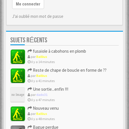
Me connecter
J’ai oublié mon mot de passe
SUJETS RÉCENTS
fusaïole à cabohons en plomb
par
Baillius
il y a 14 minutes
Reste de chape de boucle en forme de ??
par
Baillius
il y a 41 minutes
Une sortie...enfin !!!
par
dado31
il y a 47 minutes
Nouveau venu
par
Baillius
il y a 48 minutes
Bague perdue