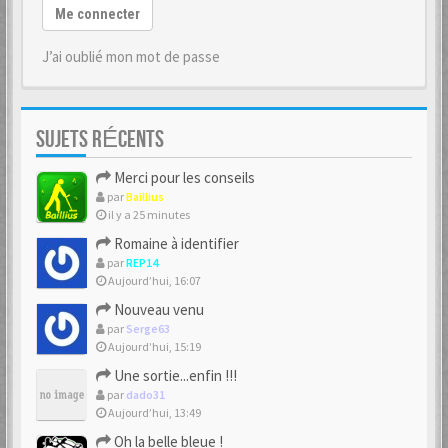
Me connecter
J’ai oublié mon mot de passe
SUJETS RÉCENTS
Merci pour les conseils
par
Baillius
il y a 25 minutes
Romaine à identifier
par
REP14
Aujourd’hui, 16:07
Nouveau venu
par
Serge63
Aujourd’hui, 15:19
Une sortie...enfin !!!
par
dado31
Aujourd’hui, 13:49
Oh la belle bleue !