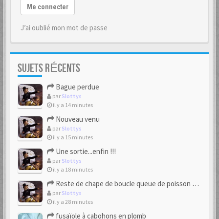
Me connecter
J’ai oublié mon mot de passe
SUJETS RÉCENTS
Bague perdue
par
Slottys
il y a 14 minutes
Nouveau venu
par
Slottys
il y a 15 minutes
Une sortie...enfin !!!
par
Slottys
il y a 18 minutes
Reste de chape de boucle queue de poisson bipartite 17/18eme
par
Slottys
il y a 28 minutes
fusaïole à cabohons en plomb