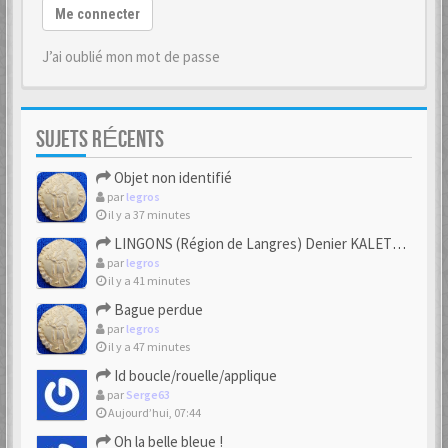
Me connecter
J’ai oublié mon mot de passe
SUJETS RÉCENTS
Objet non identifié
par
legros
il y a 37 minutes
LINGONS (Région de Langres) Denier KALETEDOY à la rouelle
par
legros
il y a 41 minutes
Bague perdue
par
legros
il y a 47 minutes
Id boucle/rouelle/applique
par
Serge63
Aujourd’hui, 07:44
Oh la belle bleue !