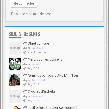
Me connecter
J’ai oublié mon mot de passe
SUJETS RÉCENTS
Objet conique
par
Savosavo
il y a 17 minutes
Merci pour les conseils
par
Pablo87
Hier, 23:55
Nummus ou follis CONSTATIN 1er
par
chercheur81
Hier, 23:45
Crochet d’archelle
par
Savosavo
Hier, 21:15
petit billon chercher son identité