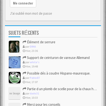
Me connecter
J’ai oublié mon mot de passe
SUJETS RÉCENTS
Élément de serrure
par
DIMA
Hier, 23:36
Support de ceinturon de vareuse Allemand
par
white's
Hier, 19:48
Possible dés à coudre Hispano-mauresque.
par
Pablo87
Hier, 17:07
Partie d un plomb de scelle pour de la chaux hydraulique
par
dado31
Hier, 10:33
Merci pour les conseils