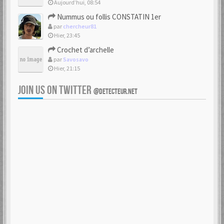
Aujourd’hui, 08:54
Nummus ou follis CONSTATIN 1er
par
chercheur81
Hier, 23:45
Crochet d’archelle
par
Savosavo
Hier, 21:15
JOIN US ON TWITTER
@DETECTEUR.NET