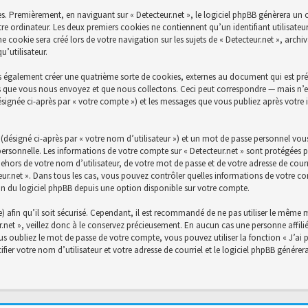
s. Premièrement, en naviguant sur « Detecteur.net », le logiciel phpBB génèrera un c
re ordinateur. Les deux premiers cookies ne contiennent qu’un identifiant utilisateu
cookie sera créé lors de votre navigation sur les sujets de « Detecteur.net », archiva
’utilisateur.
s également créer une quatrième sorte de cookies, externes au document qui est prév
 que vous nous envoyez et que nous collectons. Ceci peut correspondre — mais n’es
désignée ci-après par « votre compte ») et les messages que vous publiez après votre 
désigné ci-après par « votre nom d’utilisateur ») et un mot de passe personnel vou
personnelle. Les informations de votre compte sur « Detecteur.net » sont protégées p
ehors de votre nom d’utilisateur, de votre mot de passe et de votre adresse de courri
ecteur.net ». Dans tous les cas, vous pouvez contrôler quelles informations de votre
on du logiciel phpBB depuis une option disponible sur votre compte.
) afin qu’il soit sécurisé. Cependant, il est recommandé de ne pas utiliser le même mo
net », veillez donc à le conservez précieusement. En aucun cas une personne affiliée
 oubliez le mot de passe de votre compte, vous pouvez utiliser la fonction « J’ai 
fier votre nom d’utilisateur et votre adresse de courriel et le logiciel phpBB génér