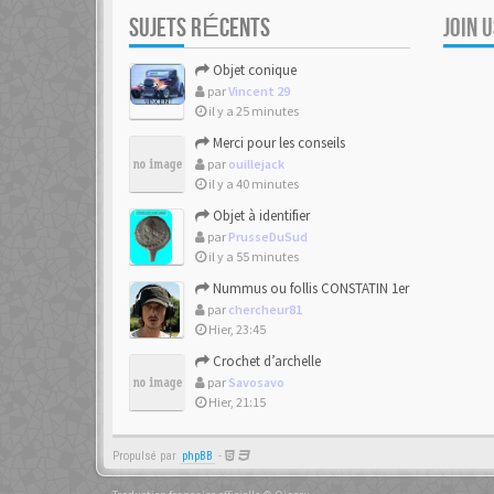
SUJETS RÉCENTS
JOIN 
Objet conique
par
Vincent 29
il y a 25 minutes
Merci pour les conseils
par
ouillejack
il y a 40 minutes
Objet à identifier
par
PrusseDuSud
il y a 55 minutes
Nummus ou follis CONSTATIN 1er
par
chercheur81
Hier, 23:45
Crochet d’archelle
par
Savosavo
Hier, 21:15
Propulsé par
phpBB
-