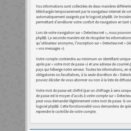
Vos informations sont collectées de deux manières différente
téléchargés temporairement par le navigateur internet de vot
automatiquement assignés par le logiciel phpBB. Un troisième 
permettant d’améliorer votre confort de navigation en tant qu
Lors de votre navigation sur « Detecteur.net », nous pouvon
phpBB. La seconde manière est de récupérer les informations
qu’utilisateur anonyme, l’inscription sur « Detecteur.net » (
« vos messages »).
Votre compte contiendra au minimum un identifiant unique (
après par « votre mot de passe ») et une adresse de courriel 
pays qui héberge notre serveur. Toutes les informations, en-d
obligatoires ou facultatives, à la seule discrétion de « Det
pouvez décider de vous abonner ou non à la liste de diffusi
Votre mot de passe est chiffré (par un chiffrage à sens unique
de passe est le moyen d’accès à votre compte sur « Detecteur.
peut vous demander légitimement votre mot de passe. Si vous
logiciel phpBB. Cette fonctionnalité vous demandera de spéci
reprendre le contrôle de votre compte.