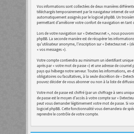
Vos informations sont collectées de deux manières différente
téléchargés temporairement par le navigateur internet de vot
automatiquement assignés par le logiciel phpBB. Un troisième 
permettant d’améliorer votre confort de navigation en tant qu
Lors de votre navigation sur « Detecteur.net », nous pouvon
phpBB. La seconde manière est de récupérer les informations
qu’utilisateur anonyme, l’inscription sur « Detecteur.net » (
« vos messages »).
Votre compte contiendra au minimum un identifiant unique (
après par « votre mot de passe ») et une adresse de courriel 
pays qui héberge notre serveur. Toutes les informations, en-d
obligatoires ou facultatives, à la seule discrétion de « Det
pouvez décider de vous abonner ou non à la liste de diffusi
Votre mot de passe est chiffré (par un chiffrage à sens unique
de passe est le moyen d’accès à votre compte sur « Detecteur.
peut vous demander légitimement votre mot de passe. Si vous
logiciel phpBB. Cette fonctionnalité vous demandera de spéci
reprendre le contrôle de votre compte.