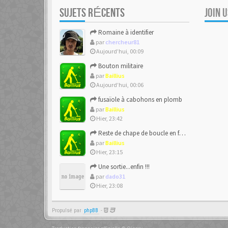
SUJETS RÉCENTS
JOIN 
Romaine à identifier
par
chercheur81
Aujourd’hui, 00:09
Bouton militaire
par
Baillius
Aujourd’hui, 00:06
fusaïole à cabohons en plomb
par
Baillius
Hier, 23:42
Reste de chape de boucle en forme de ??
par
Baillius
Hier, 23:15
Une sortie...enfin !!!
par
dado31
Hier, 23:08
Propulsé par
phpBB
-