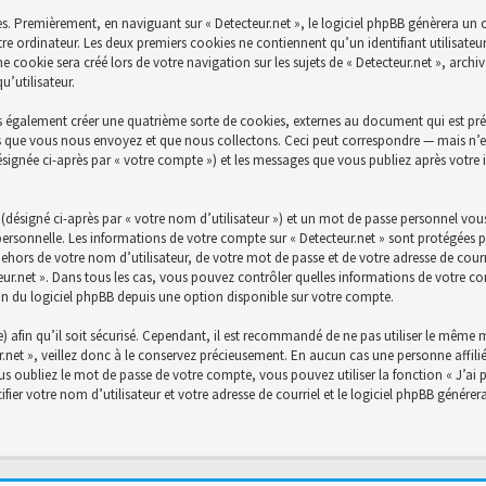
s. Premièrement, en naviguant sur « Detecteur.net », le logiciel phpBB génèrera un c
re ordinateur. Les deux premiers cookies ne contiennent qu’un identifiant utilisateu
cookie sera créé lors de votre navigation sur les sujets de « Detecteur.net », archiva
’utilisateur.
s également créer une quatrième sorte de cookies, externes au document qui est prév
 que vous nous envoyez et que nous collectons. Ceci peut correspondre — mais n’es
désignée ci-après par « votre compte ») et les messages que vous publiez après votre 
désigné ci-après par « votre nom d’utilisateur ») et un mot de passe personnel vou
personnelle. Les informations de votre compte sur « Detecteur.net » sont protégées p
ehors de votre nom d’utilisateur, de votre mot de passe et de votre adresse de courri
ecteur.net ». Dans tous les cas, vous pouvez contrôler quelles informations de votre
on du logiciel phpBB depuis une option disponible sur votre compte.
) afin qu’il soit sécurisé. Cependant, il est recommandé de ne pas utiliser le même mo
net », veillez donc à le conservez précieusement. En aucun cas une personne affiliée
 oubliez le mot de passe de votre compte, vous pouvez utiliser la fonction « J’ai 
fier votre nom d’utilisateur et votre adresse de courriel et le logiciel phpBB génér