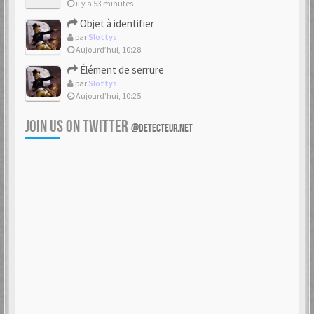
il y a 53 minutes
Objet à identifier
par
Slottys
Aujourd’hui, 10:28
Élément de serrure
par
Slottys
Aujourd’hui, 10:25
JOIN US ON TWITTER
@DETECTEUR.NET