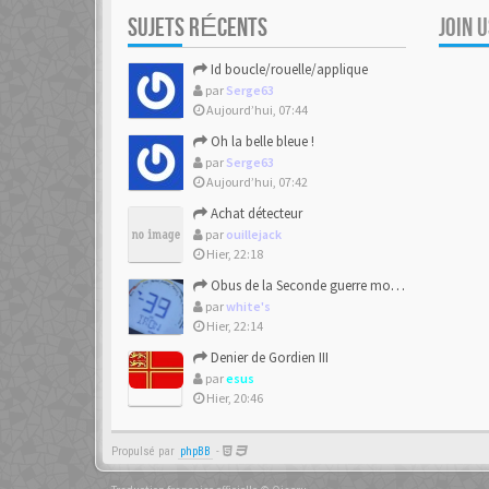
SUJETS RÉCENTS
JOIN 
Id boucle/rouelle/applique
par
Serge63
Aujourd’hui, 07:44
Oh la belle bleue !
par
Serge63
Aujourd’hui, 07:42
Achat détecteur
par
ouillejack
Hier, 22:18
Obus de la Seconde guerre mondiale explosent dans des champs.
par
white's
Hier, 22:14
Denier de Gordien III
par
esus
Hier, 20:46
Propulsé par
phpBB
-