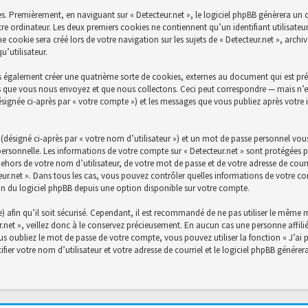
s. Premièrement, en naviguant sur « Detecteur.net », le logiciel phpBB génèrera un c
re ordinateur. Les deux premiers cookies ne contiennent qu’un identifiant utilisateu
cookie sera créé lors de votre navigation sur les sujets de « Detecteur.net », archiva
’utilisateur.
s également créer une quatrième sorte de cookies, externes au document qui est prév
 que vous nous envoyez et que nous collectons. Ceci peut correspondre — mais n’es
désignée ci-après par « votre compte ») et les messages que vous publiez après votre 
désigné ci-après par « votre nom d’utilisateur ») et un mot de passe personnel vou
personnelle. Les informations de votre compte sur « Detecteur.net » sont protégées p
ehors de votre nom d’utilisateur, de votre mot de passe et de votre adresse de courri
ecteur.net ». Dans tous les cas, vous pouvez contrôler quelles informations de votre
on du logiciel phpBB depuis une option disponible sur votre compte.
) afin qu’il soit sécurisé. Cependant, il est recommandé de ne pas utiliser le même mo
net », veillez donc à le conservez précieusement. En aucun cas une personne affiliée
 oubliez le mot de passe de votre compte, vous pouvez utiliser la fonction « J’ai 
fier votre nom d’utilisateur et votre adresse de courriel et le logiciel phpBB génér