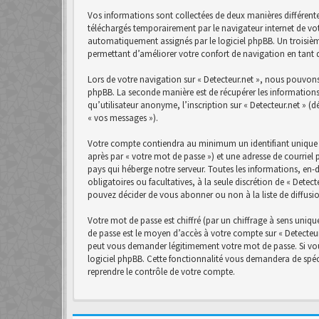
Vos informations sont collectées de deux manières différente
téléchargés temporairement par le navigateur internet de vot
automatiquement assignés par le logiciel phpBB. Un troisième 
permettant d’améliorer votre confort de navigation en tant qu
Lors de votre navigation sur « Detecteur.net », nous pouvon
phpBB. La seconde manière est de récupérer les informations
qu’utilisateur anonyme, l’inscription sur « Detecteur.net » (
« vos messages »).
Votre compte contiendra au minimum un identifiant unique (
après par « votre mot de passe ») et une adresse de courriel 
pays qui héberge notre serveur. Toutes les informations, en-d
obligatoires ou facultatives, à la seule discrétion de « Det
pouvez décider de vous abonner ou non à la liste de diffusi
Votre mot de passe est chiffré (par un chiffrage à sens unique
de passe est le moyen d’accès à votre compte sur « Detecteur.
peut vous demander légitimement votre mot de passe. Si vous
logiciel phpBB. Cette fonctionnalité vous demandera de spéci
reprendre le contrôle de votre compte.