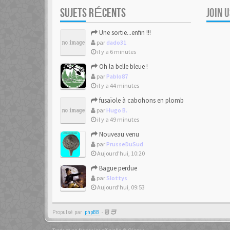
SUJETS RÉCENTS
JOIN 
Une sortie...enfin !!!
par
dado31
il y a 6 minutes
Oh la belle bleue !
par
Pablo87
il y a 44 minutes
fusaïole à cabohons en plomb
par
Hugo B.
il y a 49 minutes
Nouveau venu
par
PrusseDuSud
Aujourd’hui, 10:20
Bague perdue
par
Slottys
Aujourd’hui, 09:53
Propulsé par
phpBB
-