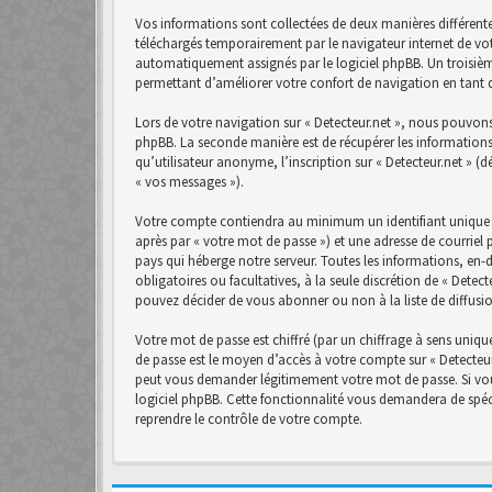
Vos informations sont collectées de deux manières différente
téléchargés temporairement par le navigateur internet de vot
automatiquement assignés par le logiciel phpBB. Un troisième 
permettant d’améliorer votre confort de navigation en tant qu
Lors de votre navigation sur « Detecteur.net », nous pouvon
phpBB. La seconde manière est de récupérer les informations
qu’utilisateur anonyme, l’inscription sur « Detecteur.net » (
« vos messages »).
Votre compte contiendra au minimum un identifiant unique (
après par « votre mot de passe ») et une adresse de courriel 
pays qui héberge notre serveur. Toutes les informations, en-d
obligatoires ou facultatives, à la seule discrétion de « Det
pouvez décider de vous abonner ou non à la liste de diffusi
Votre mot de passe est chiffré (par un chiffrage à sens unique
de passe est le moyen d’accès à votre compte sur « Detecteur.
peut vous demander légitimement votre mot de passe. Si vous
logiciel phpBB. Cette fonctionnalité vous demandera de spéci
reprendre le contrôle de votre compte.