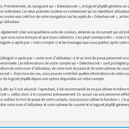
s. Premièrement, en naviguant sur « Detecteur.net », le logiciel phpBB génèrera un c
re ordinateur. Les deux premiers cookies ne contiennent qu’un identifiant utilisateu
cookie sera créé lors de votre navigation sur les sujets de « Detecteur.net », archiva
’utilisateur.
s également créer une quatrième sorte de cookies, externes au document qui est prév
 que vous nous envoyez et que nous collectons. Ceci peut correspondre — mais n’es
désignée ci-après par « votre compte ») et les messages que vous publiez après votre 
désigné ci-après par « votre nom d’utilisateur ») et un mot de passe personnel vou
personnelle. Les informations de votre compte sur « Detecteur.net » sont protégées p
ehors de votre nom d’utilisateur, de votre mot de passe et de votre adresse de courri
ecteur.net ». Dans tous les cas, vous pouvez contrôler quelles informations de votre
on du logiciel phpBB depuis une option disponible sur votre compte.
) afin qu’il soit sécurisé. Cependant, il est recommandé de ne pas utiliser le même mo
net », veillez donc à le conservez précieusement. En aucun cas une personne affiliée
 oubliez le mot de passe de votre compte, vous pouvez utiliser la fonction « J’ai 
fier votre nom d’utilisateur et votre adresse de courriel et le logiciel phpBB génér