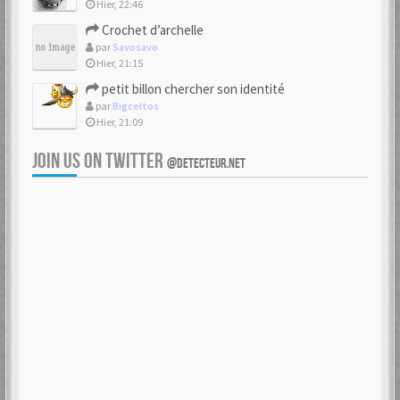
Hier, 22:46
Crochet d’archelle
par
Savosavo
Hier, 21:15
petit billon chercher son identité
par
Bigceltos
Hier, 21:09
JOIN US ON TWITTER
@DETECTEUR.NET