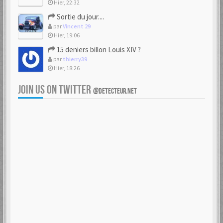
Hier, 22:32
Sortie du jour....
par
Vincent 29
Hier, 19:06
15 deniers billon Louis XIV ?
par
thierry39
Hier, 18:26
JOIN US ON TWITTER
@DETECTEUR.NET