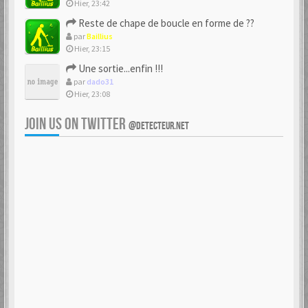
Hier, 23:42
Reste de chape de boucle en forme de ??
par
Baillius
Hier, 23:15
Une sortie...enfin !!!
par
dado31
Hier, 23:08
JOIN US ON TWITTER
@DETECTEUR.NET