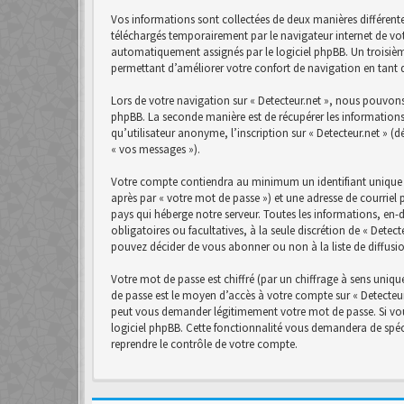
Vos informations sont collectées de deux manières différente
téléchargés temporairement par le navigateur internet de vot
automatiquement assignés par le logiciel phpBB. Un troisième 
permettant d’améliorer votre confort de navigation en tant qu
Lors de votre navigation sur « Detecteur.net », nous pouvon
phpBB. La seconde manière est de récupérer les informations
qu’utilisateur anonyme, l’inscription sur « Detecteur.net » (
« vos messages »).
Votre compte contiendra au minimum un identifiant unique (
après par « votre mot de passe ») et une adresse de courriel 
pays qui héberge notre serveur. Toutes les informations, en-d
obligatoires ou facultatives, à la seule discrétion de « Det
pouvez décider de vous abonner ou non à la liste de diffusi
Votre mot de passe est chiffré (par un chiffrage à sens unique
de passe est le moyen d’accès à votre compte sur « Detecteur.
peut vous demander légitimement votre mot de passe. Si vous
logiciel phpBB. Cette fonctionnalité vous demandera de spéci
reprendre le contrôle de votre compte.