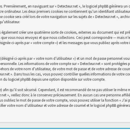
s. Premièrement, en naviguant sur « Detecteur.net », le logiciel phpBB génèrera un c
re ordinateur. Les deux premiers cookies ne contiennent qu’un identifiant utilisateu
cookie sera créé lors de votre navigation sur les sujets de « Detecteur.net », archiva
’utilisateur.
s également créer une quatrième sorte de cookies, externes au document qui est prév
 que vous nous envoyez et que nous collectons. Ceci peut correspondre — mais n’es
désignée ci-après par « votre compte ») et les messages que vous publiez après votre 
désigné ci-après par « votre nom d’utilisateur ») et un mot de passe personnel vou
personnelle. Les informations de votre compte sur « Detecteur.net » sont protégées p
ehors de votre nom d’utilisateur, de votre mot de passe et de votre adresse de courri
ecteur.net ». Dans tous les cas, vous pouvez contrôler quelles informations de votre
on du logiciel phpBB depuis une option disponible sur votre compte.
) afin qu’il soit sécurisé. Cependant, il est recommandé de ne pas utiliser le même mo
net », veillez donc à le conservez précieusement. En aucun cas une personne affiliée
 oubliez le mot de passe de votre compte, vous pouvez utiliser la fonction « J’ai 
fier votre nom d’utilisateur et votre adresse de courriel et le logiciel phpBB génér