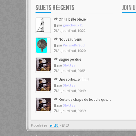
SUJETS RÉCENTS
JOIN 
Oh la belle bleue !
par
grincheux71
Aujourd’hui, 10:22
Nouveau venu
par
PrusseDuSud
Aujourd’hui, 10:20
Bague perdue
par
Slottys
Aujourd’hui, 09:53
Une sortie...enfin !!!
par
Slottys
Aujourd’hui, 09:49
Reste de chape de boucle queue de poisson bipartite 17/18eme
par
Slottys
Aujourd’hui, 09:39
Propulsé par
phpBB
-