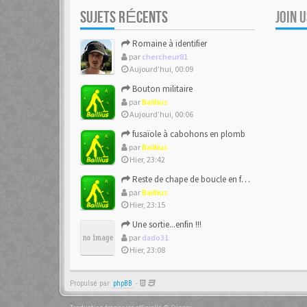
SUJETS RÉCENTS
JOIN 
Romaine à identifier
par
chercheur81
Aujourd’hui, 00:09
Bouton militaire
par
Baillius
Aujourd’hui, 00:06
fusaïole à cabohons en plomb
par
Baillius
Hier, 23:42
Reste de chape de boucle en forme de ??
par
Baillius
Hier, 23:15
Une sortie...enfin !!!
par
dado31
Hier, 23:08
Propulsé par
phpBB
-