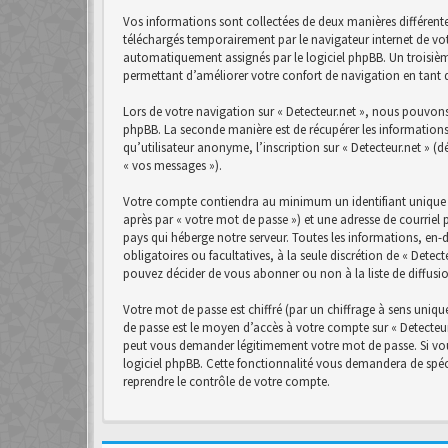
Vos informations sont collectées de deux manières différente
téléchargés temporairement par le navigateur internet de vot
automatiquement assignés par le logiciel phpBB. Un troisième 
permettant d’améliorer votre confort de navigation en tant qu
Lors de votre navigation sur « Detecteur.net », nous pouvon
phpBB. La seconde manière est de récupérer les informations
qu’utilisateur anonyme, l’inscription sur « Detecteur.net » (
« vos messages »).
Votre compte contiendra au minimum un identifiant unique (
après par « votre mot de passe ») et une adresse de courriel 
pays qui héberge notre serveur. Toutes les informations, en-d
obligatoires ou facultatives, à la seule discrétion de « Det
pouvez décider de vous abonner ou non à la liste de diffusi
Votre mot de passe est chiffré (par un chiffrage à sens unique
de passe est le moyen d’accès à votre compte sur « Detecteur.
peut vous demander légitimement votre mot de passe. Si vous
logiciel phpBB. Cette fonctionnalité vous demandera de spéci
reprendre le contrôle de votre compte.