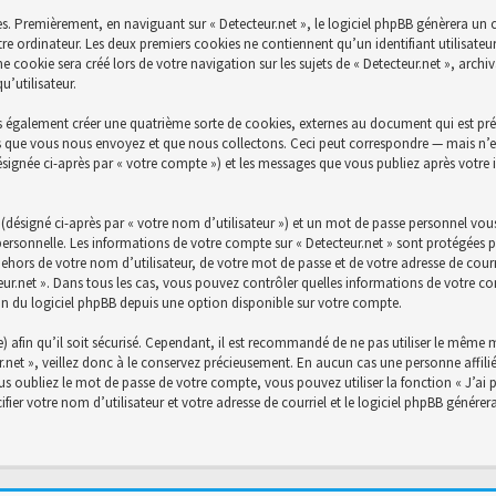
s. Premièrement, en naviguant sur « Detecteur.net », le logiciel phpBB génèrera un c
re ordinateur. Les deux premiers cookies ne contiennent qu’un identifiant utilisateu
cookie sera créé lors de votre navigation sur les sujets de « Detecteur.net », archiva
’utilisateur.
s également créer une quatrième sorte de cookies, externes au document qui est prév
 que vous nous envoyez et que nous collectons. Ceci peut correspondre — mais n’es
désignée ci-après par « votre compte ») et les messages que vous publiez après votre 
désigné ci-après par « votre nom d’utilisateur ») et un mot de passe personnel vou
personnelle. Les informations de votre compte sur « Detecteur.net » sont protégées p
ehors de votre nom d’utilisateur, de votre mot de passe et de votre adresse de courri
ecteur.net ». Dans tous les cas, vous pouvez contrôler quelles informations de votre
on du logiciel phpBB depuis une option disponible sur votre compte.
) afin qu’il soit sécurisé. Cependant, il est recommandé de ne pas utiliser le même mo
net », veillez donc à le conservez précieusement. En aucun cas une personne affiliée
 oubliez le mot de passe de votre compte, vous pouvez utiliser la fonction « J’ai 
fier votre nom d’utilisateur et votre adresse de courriel et le logiciel phpBB génér