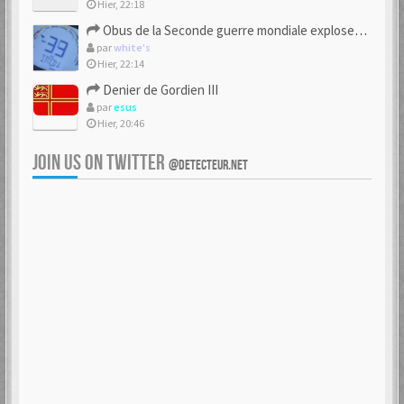
Hier, 22:18
Obus de la Seconde guerre mondiale explosent dans des champs.
par
white's
Hier, 22:14
Denier de Gordien III
par
esus
Hier, 20:46
JOIN US ON TWITTER
@DETECTEUR.NET