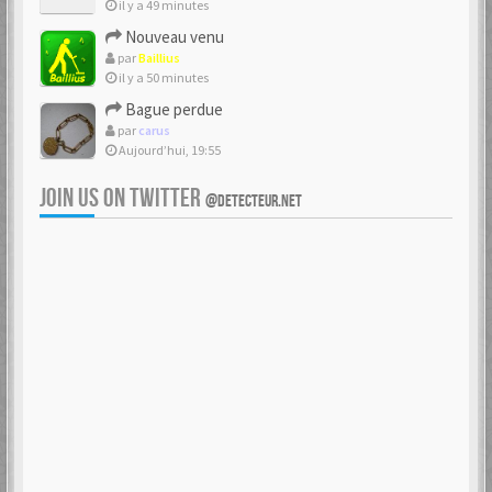
il y a 49 minutes
Nouveau venu
par
Baillius
il y a 50 minutes
Bague perdue
par
carus
Aujourd’hui, 19:55
JOIN US ON TWITTER
@DETECTEUR.NET