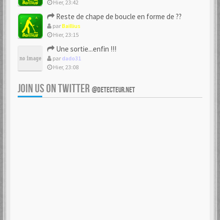
Hier, 23:42
Reste de chape de boucle en forme de ??
par
Baillius
Hier, 23:15
Une sortie...enfin !!!
par
dado31
Hier, 23:08
JOIN US ON TWITTER
@DETECTEUR.NET