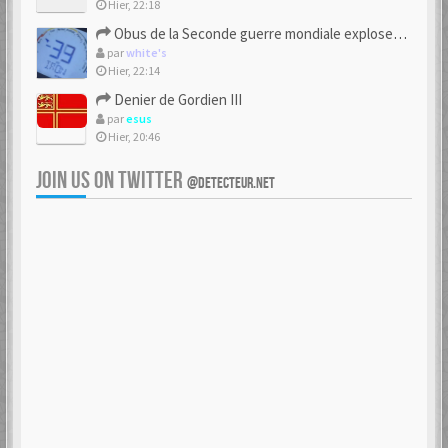
Hier, 22:18
Obus de la Seconde guerre mondiale explosent dans des champs.
par
white's
Hier, 22:14
Denier de Gordien III
par
esus
Hier, 20:46
JOIN US ON TWITTER
@DETECTEUR.NET