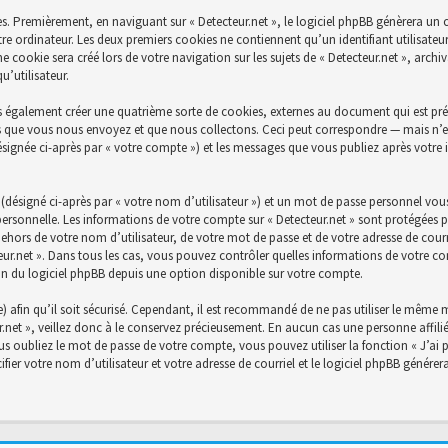
s. Premièrement, en naviguant sur « Detecteur.net », le logiciel phpBB génèrera un c
re ordinateur. Les deux premiers cookies ne contiennent qu’un identifiant utilisateu
cookie sera créé lors de votre navigation sur les sujets de « Detecteur.net », archiva
’utilisateur.
s également créer une quatrième sorte de cookies, externes au document qui est prév
 que vous nous envoyez et que nous collectons. Ceci peut correspondre — mais n’es
désignée ci-après par « votre compte ») et les messages que vous publiez après votre 
désigné ci-après par « votre nom d’utilisateur ») et un mot de passe personnel vou
personnelle. Les informations de votre compte sur « Detecteur.net » sont protégées p
ehors de votre nom d’utilisateur, de votre mot de passe et de votre adresse de courri
ecteur.net ». Dans tous les cas, vous pouvez contrôler quelles informations de votre
on du logiciel phpBB depuis une option disponible sur votre compte.
) afin qu’il soit sécurisé. Cependant, il est recommandé de ne pas utiliser le même mo
net », veillez donc à le conservez précieusement. En aucun cas une personne affiliée
 oubliez le mot de passe de votre compte, vous pouvez utiliser la fonction « J’ai 
fier votre nom d’utilisateur et votre adresse de courriel et le logiciel phpBB génér