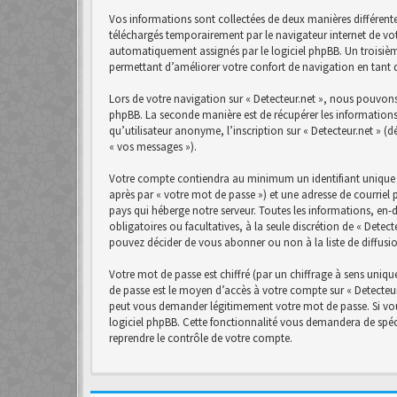
Vos informations sont collectées de deux manières différente
téléchargés temporairement par le navigateur internet de vot
automatiquement assignés par le logiciel phpBB. Un troisième 
permettant d’améliorer votre confort de navigation en tant qu
Lors de votre navigation sur « Detecteur.net », nous pouvon
phpBB. La seconde manière est de récupérer les informations
qu’utilisateur anonyme, l’inscription sur « Detecteur.net » (
« vos messages »).
Votre compte contiendra au minimum un identifiant unique (
après par « votre mot de passe ») et une adresse de courriel 
pays qui héberge notre serveur. Toutes les informations, en-d
obligatoires ou facultatives, à la seule discrétion de « Det
pouvez décider de vous abonner ou non à la liste de diffusi
Votre mot de passe est chiffré (par un chiffrage à sens unique
de passe est le moyen d’accès à votre compte sur « Detecteur.
peut vous demander légitimement votre mot de passe. Si vous
logiciel phpBB. Cette fonctionnalité vous demandera de spéci
reprendre le contrôle de votre compte.