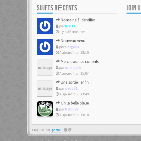
SUJETS RÉCENTS
JOIN 
Romaine à identifier
par
REP14
il y a 35 minutes
Nouveau venu
par
Serge63
Aujourd’hui, 15:19
Merci pour les conseils
par
ouillejack
Aujourd’hui, 15:07
Une sortie...enfin !!!
par
dado31
Aujourd’hui, 13:49
Oh la belle bleue !
par
Pablo87
Aujourd’hui, 13:10
Propulsé par
phpBB
-