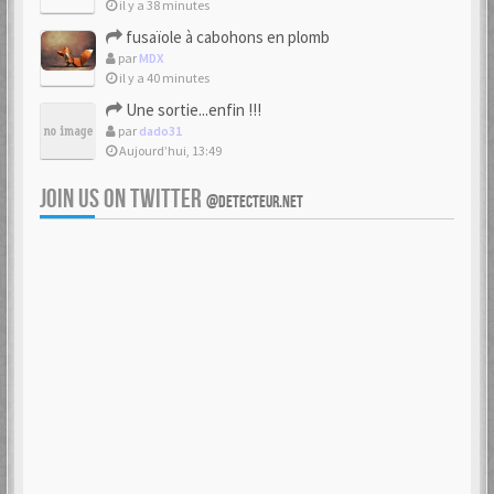
il y a 38 minutes
fusaïole à cabohons en plomb
par
MDX
il y a 40 minutes
Une sortie...enfin !!!
par
dado31
Aujourd’hui, 13:49
JOIN US ON TWITTER
@DETECTEUR.NET