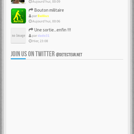
Aujourd’hui, 00:09
Bouton militaire
par
Baillius
Aujourd’hui, 00:06
Une sortie...enfin !!!
par
dado31
Hier, 23:08
JOIN US ON TWITTER
@DETECTEUR.NET