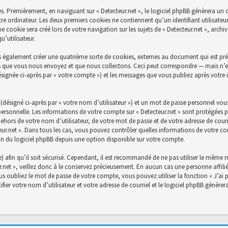
s. Premièrement, en naviguant sur « Detecteur.net », le logiciel phpBB génèrera un c
re ordinateur. Les deux premiers cookies ne contiennent qu’un identifiant utilisateu
cookie sera créé lors de votre navigation sur les sujets de « Detecteur.net », archiva
’utilisateur.
s également créer une quatrième sorte de cookies, externes au document qui est prév
 que vous nous envoyez et que nous collectons. Ceci peut correspondre — mais n’es
désignée ci-après par « votre compte ») et les messages que vous publiez après votre 
désigné ci-après par « votre nom d’utilisateur ») et un mot de passe personnel vou
personnelle. Les informations de votre compte sur « Detecteur.net » sont protégées p
ehors de votre nom d’utilisateur, de votre mot de passe et de votre adresse de courri
ecteur.net ». Dans tous les cas, vous pouvez contrôler quelles informations de votre
on du logiciel phpBB depuis une option disponible sur votre compte.
) afin qu’il soit sécurisé. Cependant, il est recommandé de ne pas utiliser le même mo
net », veillez donc à le conservez précieusement. En aucun cas une personne affiliée
 oubliez le mot de passe de votre compte, vous pouvez utiliser la fonction « J’ai 
fier votre nom d’utilisateur et votre adresse de courriel et le logiciel phpBB génér