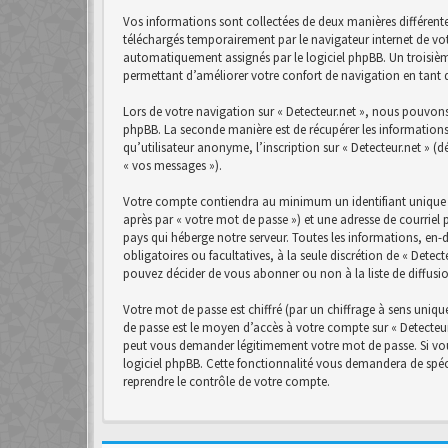
Vos informations sont collectées de deux manières différente
téléchargés temporairement par le navigateur internet de vot
automatiquement assignés par le logiciel phpBB. Un troisième 
permettant d’améliorer votre confort de navigation en tant qu
Lors de votre navigation sur « Detecteur.net », nous pouvon
phpBB. La seconde manière est de récupérer les informations
qu’utilisateur anonyme, l’inscription sur « Detecteur.net » (
« vos messages »).
Votre compte contiendra au minimum un identifiant unique (
après par « votre mot de passe ») et une adresse de courriel 
pays qui héberge notre serveur. Toutes les informations, en-d
obligatoires ou facultatives, à la seule discrétion de « Det
pouvez décider de vous abonner ou non à la liste de diffusi
Votre mot de passe est chiffré (par un chiffrage à sens unique
de passe est le moyen d’accès à votre compte sur « Detecteur.
peut vous demander légitimement votre mot de passe. Si vous
logiciel phpBB. Cette fonctionnalité vous demandera de spéci
reprendre le contrôle de votre compte.