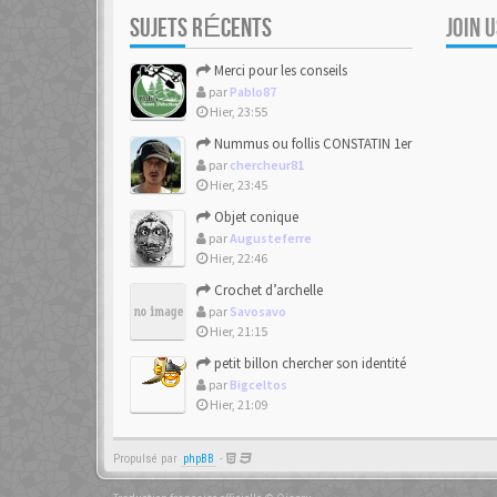
SUJETS RÉCENTS
JOIN 
Merci pour les conseils
par
Pablo87
Hier, 23:55
Nummus ou follis CONSTATIN 1er
par
chercheur81
Hier, 23:45
Objet conique
par
Augusteferre
Hier, 22:46
Crochet d’archelle
par
Savosavo
Hier, 21:15
petit billon chercher son identité
par
Bigceltos
Hier, 21:09
Propulsé par
phpBB
-