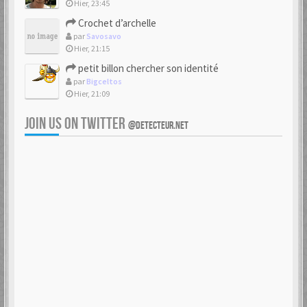
Hier, 23:45
Crochet d’archelle
par
Savosavo
Hier, 21:15
petit billon chercher son identité
par
Bigceltos
Hier, 21:09
JOIN US ON TWITTER
@DETECTEUR.NET