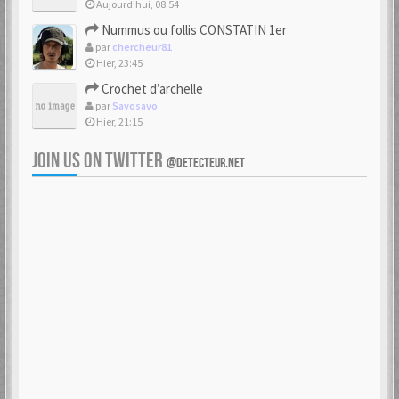
Aujourd’hui, 08:54
Nummus ou follis CONSTATIN 1er
par
chercheur81
Hier, 23:45
Crochet d’archelle
par
Savosavo
Hier, 21:15
JOIN US ON TWITTER
@DETECTEUR.NET