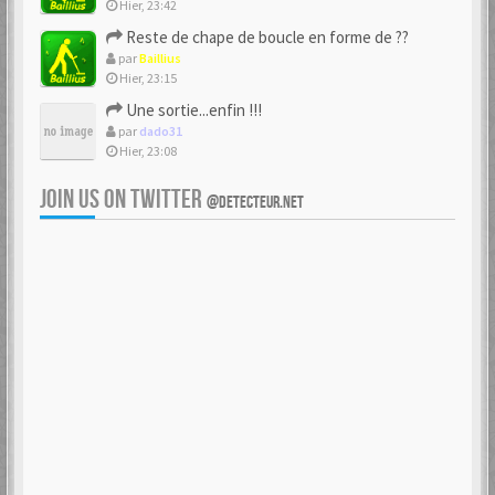
Hier, 23:42
Reste de chape de boucle en forme de ??
par
Baillius
Hier, 23:15
Une sortie...enfin !!!
par
dado31
Hier, 23:08
JOIN US ON TWITTER
@DETECTEUR.NET