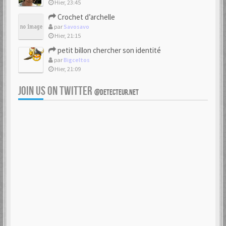
Hier, 23:45
Crochet d’archelle
par
Savosavo
Hier, 21:15
petit billon chercher son identité
par
Bigceltos
Hier, 21:09
JOIN US ON TWITTER
@DETECTEUR.NET