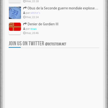
Hier, 22:18
Obus de la Seconde guerre mondiale explosent dans des champs.
par
white's
Hier, 22:14
Denier de Gordien III
par
esus
Hier, 20:46
JOIN US ON TWITTER
@DETECTEUR.NET