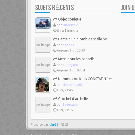
SUJETS RÉCENTS
JOIN 
Objet conique
par
Vincent 29
il y a 1 minute
Partie d un plomb de scelle pour de la chaux hydraulique
par
dado31
Aujourd’hui, 10:33
Merci pour les conseils
par
ouillejack
Aujourd’hui, 08:54
Nummus ou follis CONSTATIN 1er
par
chercheur81
Hier, 23:45
Crochet d’archelle
par
Savosavo
Hier, 21:15
Propulsé par
phpBB
-