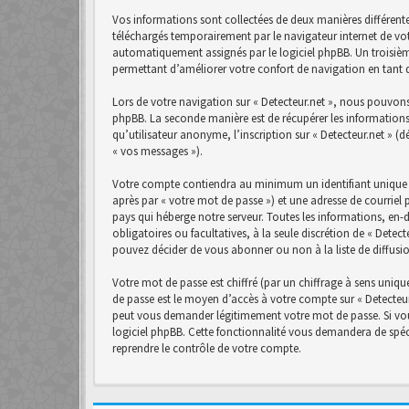
Vos informations sont collectées de deux manières différente
téléchargés temporairement par le navigateur internet de vot
automatiquement assignés par le logiciel phpBB. Un troisième 
permettant d’améliorer votre confort de navigation en tant qu
Lors de votre navigation sur « Detecteur.net », nous pouvon
phpBB. La seconde manière est de récupérer les informations
qu’utilisateur anonyme, l’inscription sur « Detecteur.net » (
« vos messages »).
Votre compte contiendra au minimum un identifiant unique (
après par « votre mot de passe ») et une adresse de courriel 
pays qui héberge notre serveur. Toutes les informations, en-d
obligatoires ou facultatives, à la seule discrétion de « Det
pouvez décider de vous abonner ou non à la liste de diffusi
Votre mot de passe est chiffré (par un chiffrage à sens unique
de passe est le moyen d’accès à votre compte sur « Detecteur.
peut vous demander légitimement votre mot de passe. Si vous
logiciel phpBB. Cette fonctionnalité vous demandera de spéci
reprendre le contrôle de votre compte.