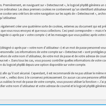
s. Premièrement, en naviguant sur « Detecteur.net », le logiciel phpBB génèrera un c
re ordinateur. Les deux premiers cookies ne contiennent qu’un identifiant utilisateu
cookie sera créé lors de votre navigation sur les sujets de « Detecteur.net », archiva
’utilisateur.
s également créer une quatrième sorte de cookies, externes au document qui est prév
 que vous nous envoyez et que nous collectons. Ceci peut correspondre — mais n’es
désignée ci-après par « votre compte ») et les messages que vous publiez après votre 
désigné ci-après par « votre nom d’utilisateur ») et un mot de passe personnel vou
personnelle. Les informations de votre compte sur « Detecteur.net » sont protégées p
ehors de votre nom d’utilisateur, de votre mot de passe et de votre adresse de courri
ecteur.net ». Dans tous les cas, vous pouvez contrôler quelles informations de votre
on du logiciel phpBB depuis une option disponible sur votre compte.
) afin qu’il soit sécurisé. Cependant, il est recommandé de ne pas utiliser le même mo
net », veillez donc à le conservez précieusement. En aucun cas une personne affiliée
 oubliez le mot de passe de votre compte, vous pouvez utiliser la fonction « J’ai 
fier votre nom d’utilisateur et votre adresse de courriel et le logiciel phpBB génér