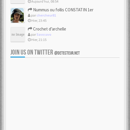
Aujourd’hui, 08:54
Nummus ou follis CONSTATIN 1er
par
chercheur81
Hier, 23:45
Crochet d’archelle
par
Savosavo
Hier, 21:15
JOIN US ON TWITTER
@DETECTEUR.NET