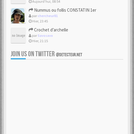
Aujourd’hui, 08:54
Nummus ou follis CONSTATIN 1er
par
chercheur81
Hier, 23:45
Crochet d’archelle
par
Savosavo
Hier, 21:15
JOIN US ON TWITTER
@DETECTEUR.NET