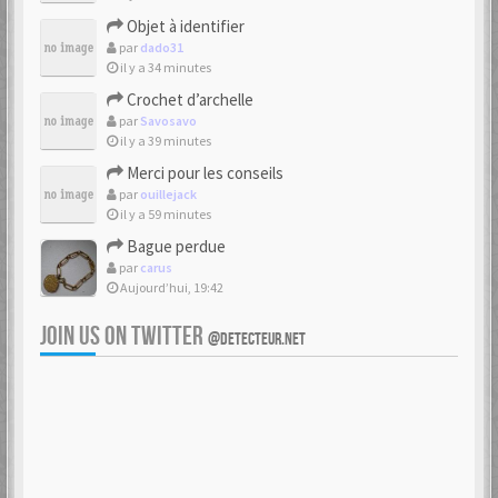
Objet à identifier
par
dado31
il y a 34 minutes
Crochet d’archelle
par
Savosavo
il y a 39 minutes
Merci pour les conseils
par
ouillejack
il y a 59 minutes
Bague perdue
par
carus
Aujourd’hui, 19:42
JOIN US ON TWITTER
@DETECTEUR.NET