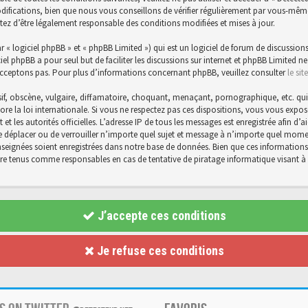
ications, bien que nous vous conseillons de vérifier régulièrement par vous-même. E
tez d’être légalement responsable des conditions modifiées et mises à jour.
« logiciel phpBB » et « phpBB Limited ») qui est un logiciel de forum de discussions
ciel phpBB a pour seul but de faciliter les discussions sur internet et phpBB Limite
cceptons pas. Pour plus d’informations concernant phpBB, veuillez consulter
le si
f, obscène, vulgaire, diffamatoire, choquant, menaçant, pornographique, etc. qui po
core la loi internationale. Si vous ne respectez pas ces dispositions, vous vous exp
et et les autorités officielles. L’adresse IP de tous les messages est enregistrée afin 
 de déplacer ou de verrouiller n’importe quel sujet et message à n’importe quel momen
eignées soient enregistrées dans notre base de données. Bien que ces informations n
être tenus comme responsables en cas de tentative de piratage informatique visant
J’accepte ces conditions
Je refuse ces conditions