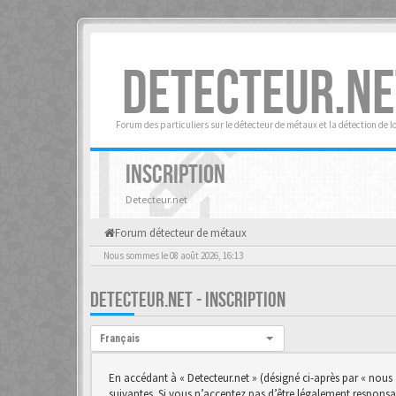
DETECTEUR.NE
Forum des particuliers sur le détecteur de métaux et la détection de l
INSCRIPTION
Detecteur.net
Forum détecteur de métaux
Nous sommes le 08 août 2026, 16:13
DETECTEUR.NET - INSCRIPTION
Langue :
Français
En accédant à « Detecteur.net » (désigné ci-après par « nous 
suivantes. Si vous n’acceptez pas d’être légalement responsab