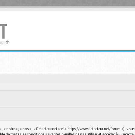
T
oisir
», « notre », « nos », « Detecteur.net » et « https://www.detecteur.net/forum »), vo
le de toutes les conditions suivantes, veuillez ne pas utiliser et accéder à « Detec