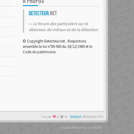
A PROPOS
Detecteur
.net
Le forum des particuliers sur le
détecteur de métaux et de la détection.
© Copyright Detecteur.net . Respectons
ensemble la loi n°89-900 du 18/12/1989 et le
Code du patrimoine.
Fait par
et
by:
SiteSplat
©SiteSplat 2013
- Fuseau horaire sur
UTC+02:00
-