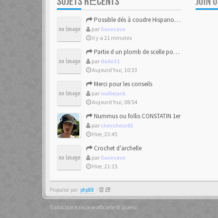
SUJETS RÉCENTS
JOIN 
Possible dés à coudre Hispano-mauresque.
par
Savosavo
il y a 21 minutes
Partie d un plomb de scelle pour de la chaux hydraulique
par
dado31
Aujourd’hui, 10:33
Merci pour les conseils
par
ouillejack
Aujourd’hui, 08:54
Nummus ou follis CONSTATIN 1er
par
chercheur81
Hier, 23:45
Crochet d’archelle
par
Savosavo
Hier, 21:15
Propulsé par
phpBB
-
Traduction française officielle
©
Qiaeru