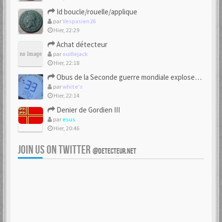
Id boucle/rouelle/applique
par
Vespasien26
Hier, 22:29
Achat détecteur
par
ouillejack
Hier, 22:18
Obus de la Seconde guerre mondiale explosent dans des champs.
par
white's
Hier, 22:14
Denier de Gordien III
par
esus
Hier, 20:46
JOIN US ON TWITTER
@DETECTEUR.NET