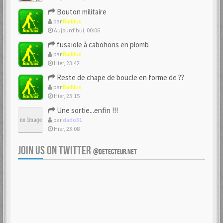
Bouton militaire
par
Baillius
Aujourd’hui, 00:06
fusaïole à cabohons en plomb
par
Baillius
Hier, 23:42
Reste de chape de boucle en forme de ??
par
Baillius
Hier, 23:15
Une sortie...enfin !!!
par
dado31
Hier, 23:08
JOIN US ON TWITTER
@DETECTEUR.NET