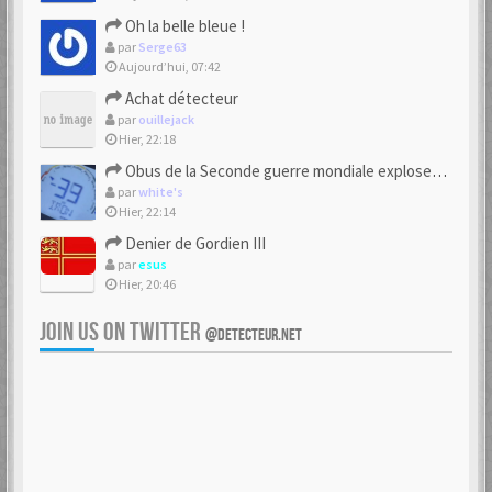
Oh la belle bleue !
par
Serge63
Aujourd’hui, 07:42
Achat détecteur
par
ouillejack
Hier, 22:18
Obus de la Seconde guerre mondiale explosent dans des champs.
par
white's
Hier, 22:14
Denier de Gordien III
par
esus
Hier, 20:46
JOIN US ON TWITTER
@DETECTEUR.NET