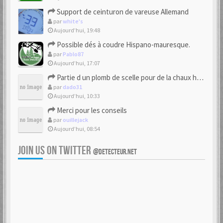
Support de ceinturon de vareuse Allemand
par
white's
Aujourd’hui, 19:48
Possible dés à coudre Hispano-mauresque.
par
Pablo87
Aujourd’hui, 17:07
Partie d un plomb de scelle pour de la chaux hydraulique
par
dado31
Aujourd’hui, 10:33
Merci pour les conseils
par
ouillejack
Aujourd’hui, 08:54
JOIN US ON TWITTER
@DETECTEUR.NET