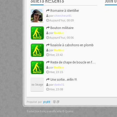
SUJETS RÉCENTS
JOIN 
Romaine à identifier
par
chercheur81
Aujourd’hui, 00:09
Bouton militaire
par
Baillius
Aujourd’hui, 00:06
fusaïole à cabohons en plomb
par
Baillius
Hier, 23:42
Reste de chape de boucle en forme de ??
par
Baillius
Hier, 23:15
Une sortie...enfin !!!
par
dado31
Hier, 23:08
Propulsé par
phpBB
-
Traduction française officielle
©
Qiaeru