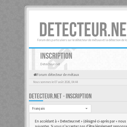
DETECTEUR.NE
Forum des particuliers sur le détecteur de métaux et la détection de l
INSCRIPTION
Detecteur.net
Forum détecteur de métaux
Nous sommes le 07 août 2026, 04:44
DETECTEUR.NET - INSCRIPTION
Langue :
Français
En accédant à « Detecteur.net » (désigné ci-après par « nous 
suivantes. Si vous n’acceptez pas d’être légalement responsab