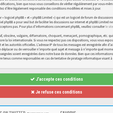
ications, bien que nous vous conseillons de vérifier régulièrement par vous-même. E
tez d’être légalement responsable des conditions modifiées et mises à jour.
« logiciel phpBB » et « phpBB Limited ») qui est un logiciel de forum de discussions
ciel phpBB a pour seul but de faciliter les discussions sur internet et phpBB Limite
cceptons pas. Pour plus d’informations concernant phpBB, veuillez consulter
le si
f, obscène, vulgaire, diffamatoire, choquant, menaçant, pornographique, etc. qui po
core la loi internationale. Si vous ne respectez pas ces dispositions, vous vous exp
et et les autorités officielles. L’adresse IP de tous les messages est enregistrée afin 
 de déplacer ou de verrouiller n’importe quel sujet et message à n’importe quel momen
eignées soient enregistrées dans notre base de données. Bien que ces informations n
être tenus comme responsables en cas de tentative de piratage informatique visant
J’accepte ces conditions
Je refuse ces conditions