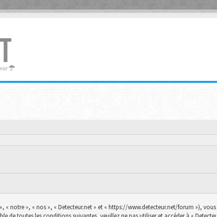
T
oisir
», « notre », « nos », « Detecteur.net » et « https://www.detecteur.net/forum »), vo
le de toutes les conditions suivantes, veuillez ne pas utiliser et accéder à « Detec