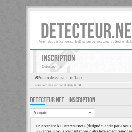
DETECTEUR.NE
Forum des particuliers sur le détecteur de métaux et la détection de l
INSCRIPTION
Detecteur.net
Forum détecteur de métaux
Nous sommes le 07 août 2026, 03:34
DETECTEUR.NET - INSCRIPTION
Langue :
Français
En accédant à « Detecteur.net » (désigné ci-après par « nous 
suivantes. Si vous n’acceptez pas d’être légalement responsab