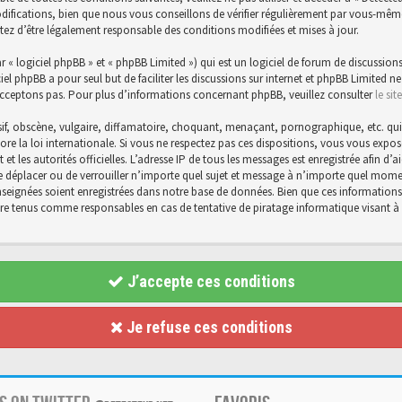
ications, bien que nous vous conseillons de vérifier régulièrement par vous-même. E
tez d’être légalement responsable des conditions modifiées et mises à jour.
« logiciel phpBB » et « phpBB Limited ») qui est un logiciel de forum de discussions
ciel phpBB a pour seul but de faciliter les discussions sur internet et phpBB Limite
cceptons pas. Pour plus d’informations concernant phpBB, veuillez consulter
le si
f, obscène, vulgaire, diffamatoire, choquant, menaçant, pornographique, etc. qui po
core la loi internationale. Si vous ne respectez pas ces dispositions, vous vous exp
et et les autorités officielles. L’adresse IP de tous les messages est enregistrée afin 
 de déplacer ou de verrouiller n’importe quel sujet et message à n’importe quel momen
eignées soient enregistrées dans notre base de données. Bien que ces informations n
être tenus comme responsables en cas de tentative de piratage informatique visant
J’accepte ces conditions
Je refuse ces conditions