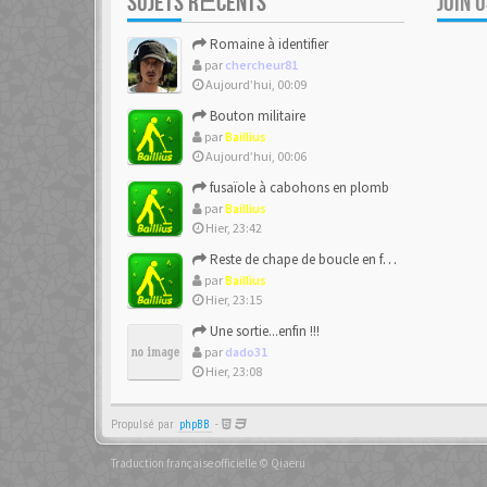
SUJETS RÉCENTS
JOIN 
Romaine à identifier
par
chercheur81
Aujourd’hui, 00:09
Bouton militaire
par
Baillius
Aujourd’hui, 00:06
fusaïole à cabohons en plomb
par
Baillius
Hier, 23:42
Reste de chape de boucle en forme de ??
par
Baillius
Hier, 23:15
Une sortie...enfin !!!
par
dado31
Hier, 23:08
Propulsé par
phpBB
-
Traduction française officielle
©
Qiaeru