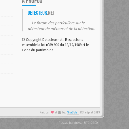
A PROPOS
Detecteur
.net
Le forum des particuliers sur le
détecteur de métaux et de la détection.
© Copyright Detecteur.net . Respectons
ensemble la loi n°89-900 du 18/12/1989 et le
Code du patrimoine.
Fait par
et
by:
SiteSplat
©SiteSplat 2013
- Fuseau horaire sur
UTC+02:00
-