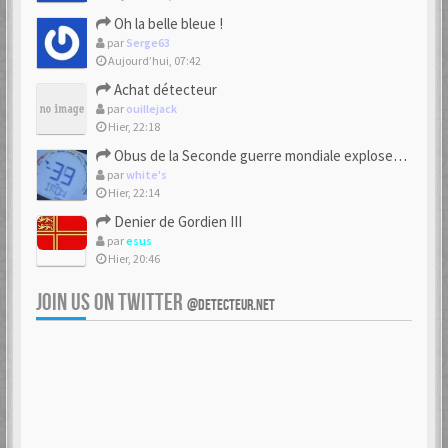
Oh la belle bleue !
par
Serge63
Aujourd’hui, 07:42
Achat détecteur
par
ouillejack
Hier, 22:18
Obus de la Seconde guerre mondiale explosent dans des champs.
par
white's
Hier, 22:14
Denier de Gordien III
par
esus
Hier, 20:46
JOIN US ON TWITTER
@DETECTEUR.NET