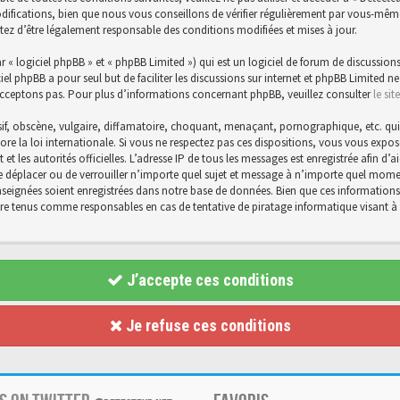
ications, bien que nous vous conseillons de vérifier régulièrement par vous-même. E
tez d’être légalement responsable des conditions modifiées et mises à jour.
« logiciel phpBB » et « phpBB Limited ») qui est un logiciel de forum de discussions
ciel phpBB a pour seul but de faciliter les discussions sur internet et phpBB Limite
cceptons pas. Pour plus d’informations concernant phpBB, veuillez consulter
le si
f, obscène, vulgaire, diffamatoire, choquant, menaçant, pornographique, etc. qui po
core la loi internationale. Si vous ne respectez pas ces dispositions, vous vous exp
et et les autorités officielles. L’adresse IP de tous les messages est enregistrée afin 
 de déplacer ou de verrouiller n’importe quel sujet et message à n’importe quel momen
eignées soient enregistrées dans notre base de données. Bien que ces informations n
être tenus comme responsables en cas de tentative de piratage informatique visant
J’accepte ces conditions
Je refuse ces conditions