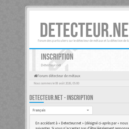
DETECTEUR.NE
Forum des particuliers sur le détecteur de métaux et la détection de l
INSCRIPTION
Detecteur.net
Forum détecteur de métaux
Nous sommes le 08 août 2026, 05:00
DETECTEUR.NET - INSCRIPTION
Langue :
Français
En accédant à « Detecteur.net » (désigné ci-après par « nous 
suivantes. Si vous n’acceptez pas d’être légalement responsab