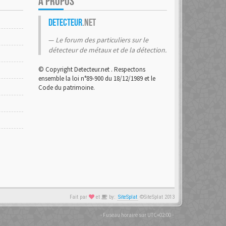
A PROPOS
Detecteur
.net
Le forum des particuliers sur le
détecteur de métaux et de la détection.
© Copyright Detecteur.net . Respectons
ensemble la loi n°89-900 du 18/12/1989 et le
Code du patrimoine.
Fait par
et
by:
SiteSplat
©SiteSplat 2013
- Fuseau horaire sur
UTC+02:00
-