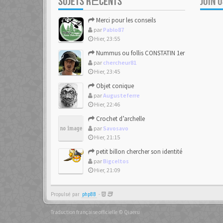
SUJETS RÉCENTS
JOIN 
Merci pour les conseils
par
Pablo87
Hier, 23:55
Nummus ou follis CONSTATIN 1er
par
chercheur81
Hier, 23:45
Objet conique
par
Augusteferre
Hier, 22:46
Crochet d’archelle
par
Savosavo
Hier, 21:15
petit billon chercher son identité
par
Bigceltos
Hier, 21:09
Propulsé par
phpBB
-
Traduction française officielle
©
Qiaeru