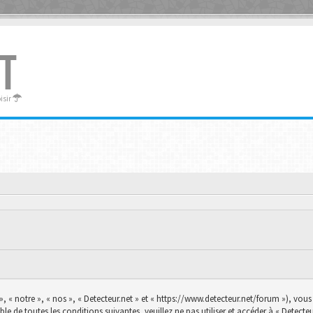
T
oisir
», « notre », « nos », « Detecteur.net » et « https://www.detecteur.net/forum »), vo
le de toutes les conditions suivantes, veuillez ne pas utiliser et accéder à « Detec