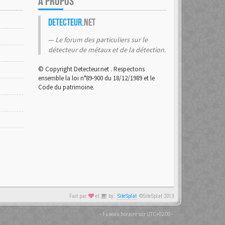
A PROPOS
Detecteur
.net
Le forum des particuliers sur le
détecteur de métaux et de la détection.
© Copyright Detecteur.net . Respectons
ensemble la loi n°89-900 du 18/12/1989 et le
Code du patrimoine.
Fait par
et
by:
SiteSplat
©SiteSplat 2013
- Fuseau horaire sur
UTC+02:00
-