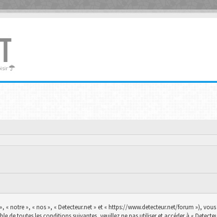
T
oisir
», « notre », « nos », « Detecteur.net » et « https://www.detecteur.net/forum »), vo
le de toutes les conditions suivantes, veuillez ne pas utiliser et accéder à « Detec