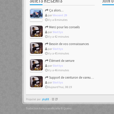
SUJETS RÉCENTS
JOIN 
Ça alors....
par
Vincent 29
il y a 8 minutes
Merci pour les conseils
par
Slottys
il y a 42 minutes
Besoin de vos connaissances
par
Slottys
il y a 45 minutes
Élément de serrure
par
Slottys
il y a 46 minutes
Support de ceinturon de vareuse Allemand
par
Slottys
Aujourd’hui, 08:19
Propulsé par
phpBB
-
Traduction française officielle
©
Qiaeru