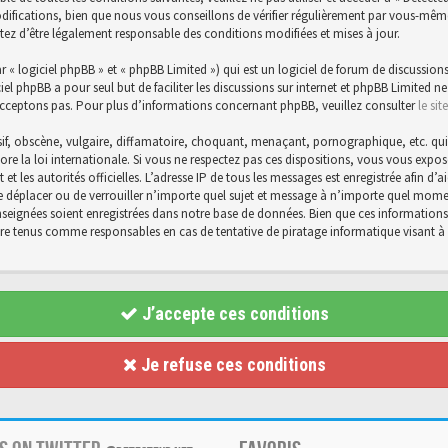
ications, bien que nous vous conseillons de vérifier régulièrement par vous-même. E
tez d’être légalement responsable des conditions modifiées et mises à jour.
« logiciel phpBB » et « phpBB Limited ») qui est un logiciel de forum de discussions
ciel phpBB a pour seul but de faciliter les discussions sur internet et phpBB Limite
cceptons pas. Pour plus d’informations concernant phpBB, veuillez consulter
le si
f, obscène, vulgaire, diffamatoire, choquant, menaçant, pornographique, etc. qui po
core la loi internationale. Si vous ne respectez pas ces dispositions, vous vous exp
et et les autorités officielles. L’adresse IP de tous les messages est enregistrée afin 
 de déplacer ou de verrouiller n’importe quel sujet et message à n’importe quel momen
eignées soient enregistrées dans notre base de données. Bien que ces informations n
être tenus comme responsables en cas de tentative de piratage informatique visant
J’accepte ces conditions
Je refuse ces conditions