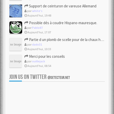
Support de ceinturon de vareuse Allemand
par
white's
Aujourd’hui, 19:48
Possible dés à coudre Hispano-mauresque.
par
Pablo87
Aujourd’hui, 17:07
Partie d un plomb de scelle pour de la chaux hydraulique
par
dado31
Aujourd’hui, 10:33
Merci pour les conseils
par
ouillejack
Aujourd’hui, 08:54
JOIN US ON TWITTER
@DETECTEUR.NET