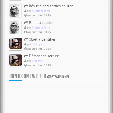
Résumé de 9 sorties environ
par
Augusteferre
Aujourd’hui, 13:29
Panne à souder
par
Augusteferre
Aujourd’hui, 13:25
Objet à identifier
par
Slottys
Aujourd’hui, 10:28
Élément de serrure
par
Slottys
Aujourd’hui, 10:25
JOIN US ON TWITTER
@DETECTEUR.NET