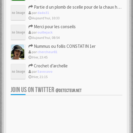
Partie d un plomb de scelle pour de la chaux hydraulique
par
dado31
Aujourd’hui, 10:33
Merci pour les conseils
par
ouillejack
Aujourd’hui, 08:54
Nummus ou follis CONSTATIN 1er
par
chercheur81
Hier, 23:45
Crochet d’archelle
par
Savosavo
Hier, 21:15
JOIN US ON TWITTER
@DETECTEUR.NET