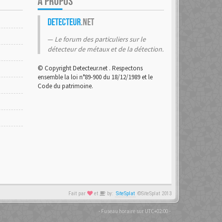
A PROPOS
Detecteur
.net
Le forum des particuliers sur le
détecteur de métaux et de la détection.
© Copyright Detecteur.net . Respectons
ensemble la loi n°89-900 du 18/12/1989 et le
Code du patrimoine.
Fait par
et
by:
SiteSplat
©SiteSplat 2013
- Fuseau horaire sur
UTC+02:00
-