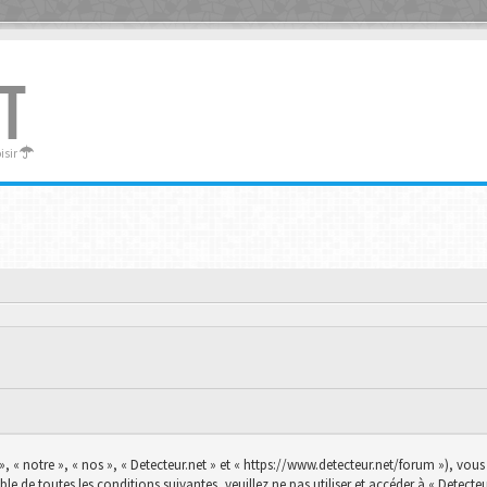
T
oisir
», « notre », « nos », « Detecteur.net » et « https://www.detecteur.net/forum »), vo
le de toutes les conditions suivantes, veuillez ne pas utiliser et accéder à « Detec