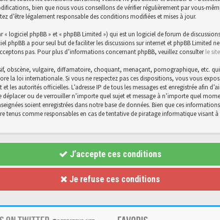
ications, bien que nous vous conseillons de vérifier régulièrement par vous-même. E
tez d’être légalement responsable des conditions modifiées et mises à jour.
« logiciel phpBB » et « phpBB Limited ») qui est un logiciel de forum de discussions
ciel phpBB a pour seul but de faciliter les discussions sur internet et phpBB Limite
cceptons pas. Pour plus d’informations concernant phpBB, veuillez consulter
le si
f, obscène, vulgaire, diffamatoire, choquant, menaçant, pornographique, etc. qui po
core la loi internationale. Si vous ne respectez pas ces dispositions, vous vous exp
et et les autorités officielles. L’adresse IP de tous les messages est enregistrée afin 
 de déplacer ou de verrouiller n’importe quel sujet et message à n’importe quel momen
eignées soient enregistrées dans notre base de données. Bien que ces informations n
être tenus comme responsables en cas de tentative de piratage informatique visant
J’accepte ces conditions
Je refuse ces conditions