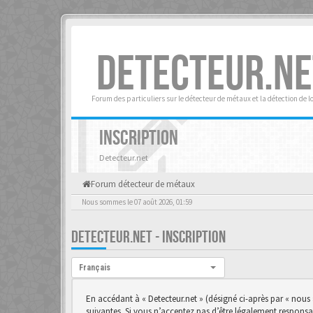
DETECTEUR.NE
Forum des particuliers sur le détecteur de métaux et la détection de l
INSCRIPTION
Detecteur.net
Forum détecteur de métaux
Nous sommes le 07 août 2026, 01:59
DETECTEUR.NET - INSCRIPTION
Langue :
Français
En accédant à « Detecteur.net » (désigné ci-après par « nous 
suivantes. Si vous n’acceptez pas d’être légalement responsab