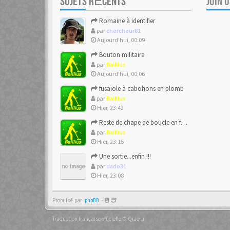
SUJETS RÉCENTS
JOIN 
Romaine à identifier
par
chercheur81
Aujourd’hui, 00:09
Bouton militaire
par
Baillius
Aujourd’hui, 00:06
fusaïole à cabohons en plomb
par
Baillius
Hier, 23:42
Reste de chape de boucle en forme de ??
par
Baillius
Hier, 23:15
Une sortie...enfin !!!
par
dado31
Hier, 23:08
Propulsé par
phpBB
-
Traduction française officielle
©
Qiaeru