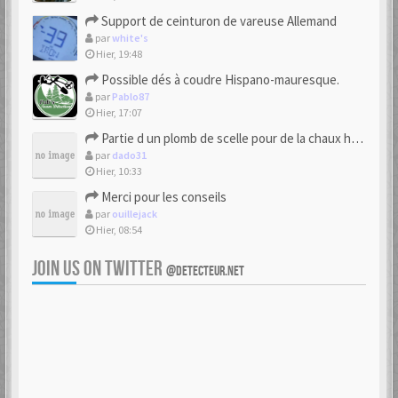
Support de ceinturon de vareuse Allemand
par
white's
Hier, 19:48
Possible dés à coudre Hispano-mauresque.
par
Pablo87
Hier, 17:07
Partie d un plomb de scelle pour de la chaux hydraulique
par
dado31
Hier, 10:33
Merci pour les conseils
par
ouillejack
Hier, 08:54
JOIN US ON TWITTER
@DETECTEUR.NET