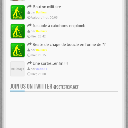
Bouton militaire
par
Baillius
Aujourd’hui, 00:06
fusaïole à cabohons en plomb
par
Baillius
Hier, 23:42
Reste de chape de boucle en forme de ??
par
Baillius
Hier, 23:15
Une sortie...enfin !!!
par
dado31
Hier, 23:08
JOIN US ON TWITTER
@DETECTEUR.NET